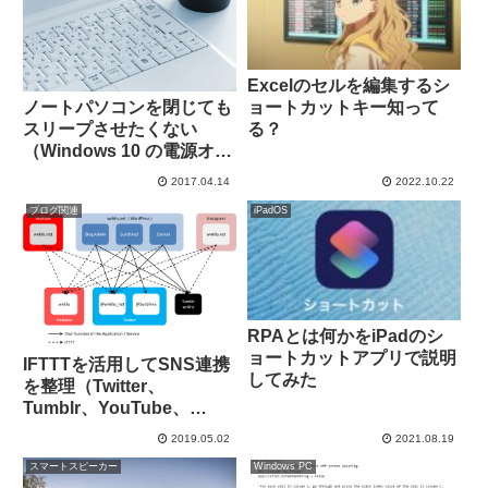
Excelのセルを編集するシ
ョートカットキー知って
ノートパソコンを閉じても
る？
スリープさせたくない
（Windows 10 の電源オプ
ションを設定）
2017.04.14
2022.10.22
ブログ関連
iPadOS
RPAとは何かをiPadのシ
ョートカットアプリで説明
IFTTTを活用してSNS連携
してみた
を整理（Twitter、
Tumblr、YouTube、
Pinterest、Instagram）
2019.05.02
2021.08.19
スマートスピーカー
Windows PC