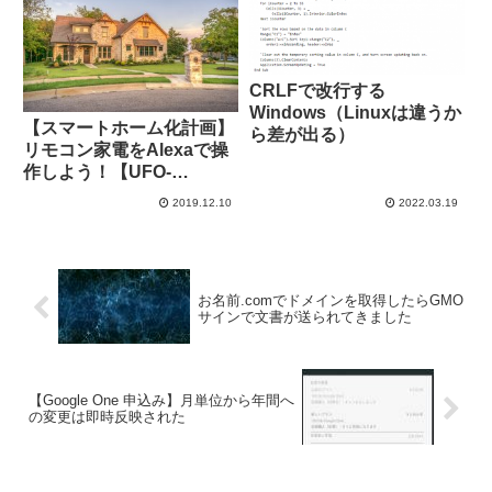
CRLFで改行する
Windows（Linuxは違うか
【スマートホーム化計画】
ら差が出る）
リモコン家電をAlexaで操
作しよう！【UFO-
WR001】
2019.12.10
2022.03.19
お名前.comでドメインを取得したらGMO
サインで文書が送られてきました
【Google One 申込み】月単位から年間へ
の変更は即時反映された