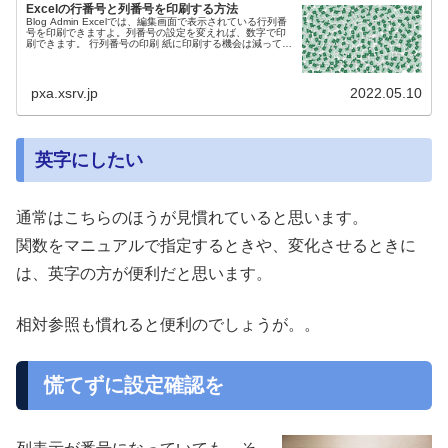
Excelの行番号と列番号を印刷する方法
Blog Admin Excelでは、編集画面で表示されている行列番
号を印刷できますよ。列番号の設定を変えれば、数字で印
刷できます。 行列番号の印刷 紙に印刷する機会は減ってい
ると思いますが。PDF化などで「印刷」という行為は引き
続き必要だ...
pxa.xsrv.jp
2022.05.10
英字にしたい
通常はこちらのほうが見慣れていると思います。
関数をマニュアルで指定するときや、変化させるときに
は、英字の方が便利だと思います。
相対参照も慣れると便利のでしょうが。。
慌てずに設定確認を