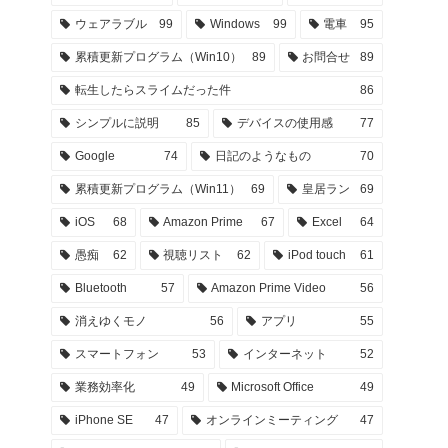
ウェアラブル
99
Windows
99
電車
95
累積更新プログラム（Win10）
89
お問合せ
89
転生したらスライムだった件
86
シンプルに説明
85
デバイスの使用感
77
Google
74
日記のようなもの
70
累積更新プログラム（Win11）
69
皇居ラン
69
iOS
68
Amazon Prime
67
Excel
64
愚痴
62
視聴リスト
62
iPod touch
61
Bluetooth
57
Amazon Prime Video
56
消えゆくモノ
56
アプリ
55
スマートフォン
53
インターネット
52
業務効率化
49
Microsoft Office
49
iPhone SE
47
オンラインミーティング
47