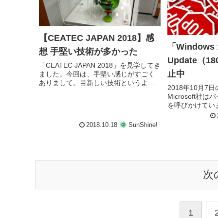
【CEATEC JAPAN 2018】感
「Windows 1
想 手堅い技術が多かった
Update（
「CEATEC JAPAN 2018」を見学してき
止中
ました。今回は、手堅い感じがすごく
ありまして。目新しい技術というより
2018年10月
は、これまで成長してきた技術を組み
Microsoft
合わせるとこうなる、という感じ。雑
を呼びかけていま
感と、驚いたものを記録。
ージョンアップ
フォルダー内の
2018.10.18
SunShine!
題が報告されて
ためとのことで
は待ちましょう
次
1