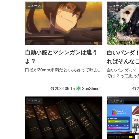
ニュース
ニュース
自動小銃とマシンガンは違う
白いパンダ
よ？
ればそんな
口径が20mm未満だと小火器って呼ぶ。
白いパンダって
では？って思っ
2023.06.15
SunShine!
2
ニュース
ニュース