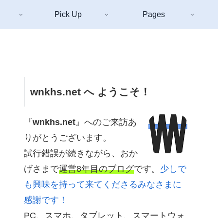
Pick Up
Pages
wnkhs.net へ ようこそ！
『
wnkhs.net
』へのご来訪あ
りがとうございます。
試行錯誤が続きながら、おか
げさまで
運営8年目のブログ
です。
少しで
も興味を持って来てくださるみなさまに
感謝です！
PC、スマホ、タブレット、スマートウォ