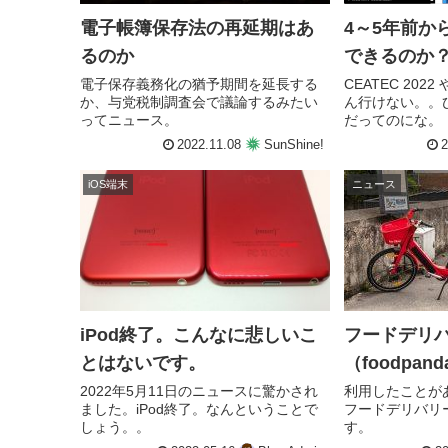
電子帳簿保存法の再延期はあ
4～5年前か
るのか
できるのか
電子保存義務化の猶予期間を延長する
CEATEC 20
か、与党税制調査会で議論するみたい
ん行けない。。
ってニュース。
だってのにな。
2022.11.08
SunShine!
2
iOS端末
ニュース
iPod終了。こんなに悲しいこ
フードデリ
とはないです。
（foodpa
2022年5月11日のニュースに驚かされ
利用したことが
ました。iPod終了。なんということで
フードデリバリ
しょう。。
す。