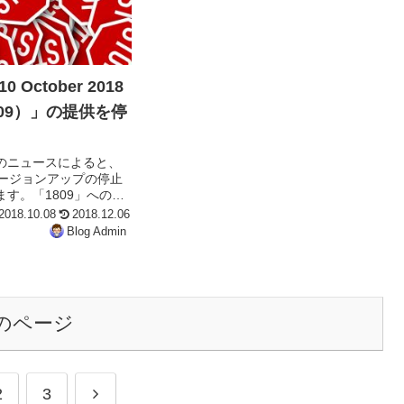
0 October 2018
1809）」の提供を停
7日のニュースによると、
社はバージョンアップの停止
す。「1809」へのバ
で、『ドキュメント』
2018.10.08
2018.12.06
ファイルが焼失する問
Blog Admin
おり、これを調査する
す。バージョンアップ
。
のページ
次
2
3