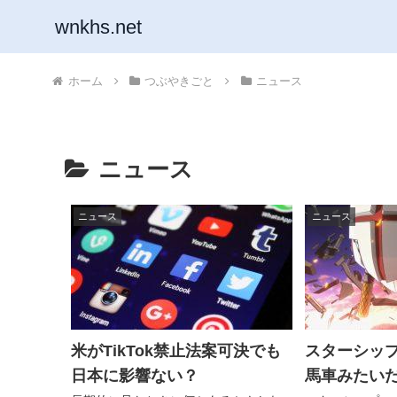
wnkhs.net
ホーム
つぶやきごと
ニュース
ニュース
ニュース
ニュース
米がTikTok禁止法案可決でも
スターシッ
日本に影響ない？
馬車みたい