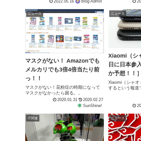
2022.05.16
Blog Admin
20
ニュース
ニュース
Xiaomi（
マスクがない！ Amazonでも
日に日本参
メルカリでも3倍4倍当たり前
か予想！！
っ！！
Xiaomi（シ
マスクがない！花粉症の時期になって
するという報道
マスクがなかったら困る。。
2020.01.31
2020.02.27
SunShine!
20
IT関連
ニュース