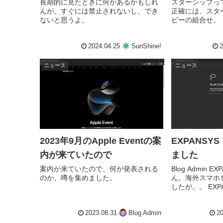
長期的に見たときに何かあるかもしれ
スターシップっ
んが。すぐには禁止されないし、でき
正確には、スタ
ないと思うよ。
ビーの組合せ。
2024.04.25
SunShine!
2
ニュース
ニュース
2023年9月のApple Eventの案
EXPANSY
内が来ていたので
ました
案内が来ていたので、何が発表される
Blog Admin 
のか、噂を集めました。
ん。海外スマホ
したが。。 EXP
何度か当ブログ
です。現状では
2023.08.31
Blog Admin
す。 Amazo
20
ので...