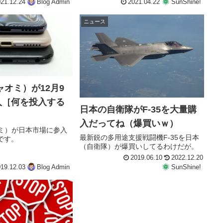
21.12.24
Blog Admin
2021.04.22
SunShine!
ニュース
シャオミ）が12月9
入［何を投入する
日本の自衛隊がF-35を大量購
］
入だってね（爆買いｗ）
ャオミ）が日本市場に参入
最新鋭の多用途支援戦闘機F-35を日本
です。
（自衛隊）が爆買いしてるわけだが。
2019.06.10
2022.12.20
19.12.03
Blog Admin
SunShine!