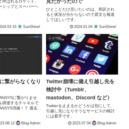
見たかったので
て呼ばれるロケット。
ーシップとスーパーヘ
ひとことだけ言いたいのは、和訳され
ると状況が分からないので原文も報道
してほしいです。
024.03.15
SunShine!
2024.01.04
SunShine!
ニュース
S に繋がらなくなり
Twitter崩壊に備え引越し先を
検討中（Tumblr、
mastodon、Discord など）
EXPANSYSに繋がりませ
を調達するチャネルで
Twitterを止まるかどうかは別にして、
ANSYS消滅！？ 過去に
引越し先になりそうなサービスの検討
にも登場したECサイト
には着手です。
サイトが閉鎖状態で
nなどに押されてしまった
23.08.12
Blog Admin
2023.07.04
Blog Admin