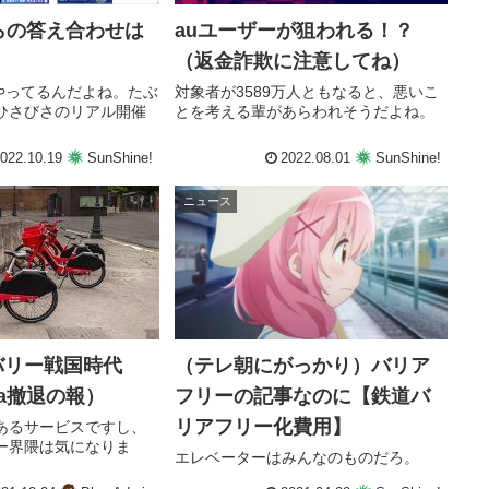
auユーザーが狙われる！？
らの答え合わせは
（返金詐欺に注意してね）
？
対象者が3589万人ともなると、悪いこ
22 やってるんだよね。たぶ
とを考える輩があらわれそうだよね。
ひさびさのリアル開催
022.10.19
SunShine!
2022.08.01
SunShine!
ニュース
（テレ朝にがっかり）バリア
バリー戦国時代
フリーの記事なのに【鉄道バ
nda撤退の報）
リアフリー化費用】
あるサービスですし、
ー界隈は気になりま
エレベーターはみんなのものだろ。