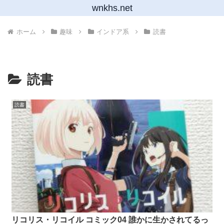
wnkhs.net
ホーム
趣味
インドア系
読書
読書
読書
リコリス・リコイル コミック04 誰かに生かされてるっ