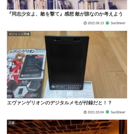
『同志少女よ、敵を撃て』感想 敵が誰なのか考えよう
2022.09.13
SunShine!
ガジェット関連
エヴァンゲリオンのデジタルメモが付録だと！？
2021.03.04
SunShine!
読書