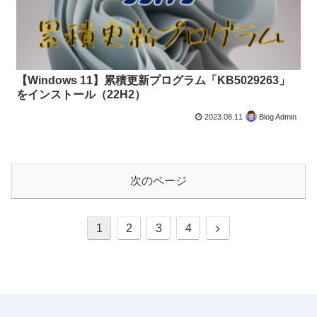
【Windows 11】累積更新プログラム「KB5029263」
をインストール（22H2）
2023.08.11
Blog Admin
次のページ
次
1
2
3
4
へ