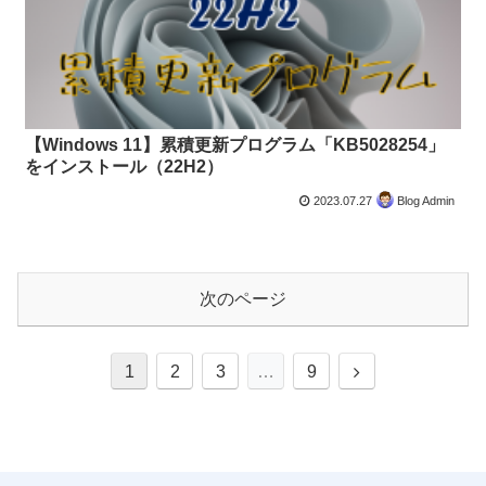
【Windows 11】累積更新プログラム「KB5028254」
をインストール（22H2）
2023.07.27
Blog Admin
次のページ
次
1
2
3
…
9
へ